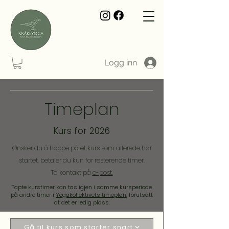
Logg inn
Timeplan
Kurs for 2026
Ønsker du å hoppe på et kurs som allerede har
startet, betaler du kun for resterende timer.
Ta kontakt på
e-post.
Tapte kurstimer kan tas igjen i samme kursperiode
på andre timer i
Yogakollektivets timeplan
, forutsatt
at det er ledig plass.
Gå til kurs som starter snart