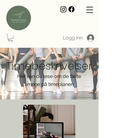
Logg inn
Timebeskrivelser
Her kan du lese om de faste
timene på timeplanen