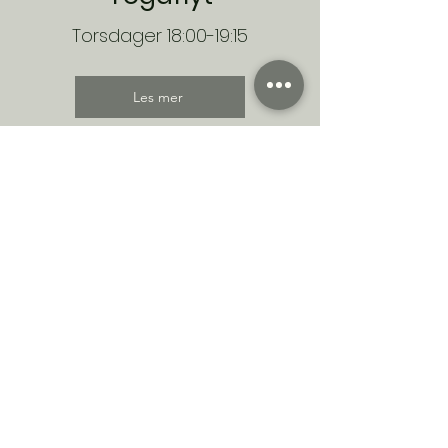
Torsdager 18:00-19:15
Les mer
Påmelding skjer via timeplanen eller på e-post.
Ta kontakt for
spørsmål
.
Timeplan
Vil du motta nyheter fra Kråkeyoga?
E-post
Gi meg info!