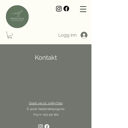
Logg inn
Kontakt
Glads vei 20, 0489 Oslo
E-post:
hei@krakeyoga.no
Org nr.
933 432 564